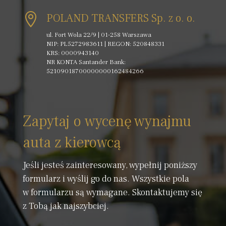

POLAND TRANSFERS Sp. z o. o.
ul. Fort Wola 22/9 | 01-258 Warszawa
NIP: PL5272983611 | REGON: 520848331
KRS: 0000943140
NR KONTA Santander Bank:
52109018700000000162484266
Zapytaj o wycenę wynajmu
auta z kierowcą
Jeśli jesteś zainteresowany, wypełnij poniższy
formularz i wyślij go do nas. Wszystkie pola
w formularzu są wymagane. Skontaktujemy się
z Tobą jak najszybciej.