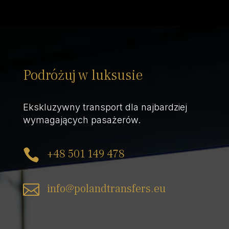
Podróżuj w luksusie
Ekskluzywny transport dla najbardziej
wymagających pasażerów.

+48 501 149 478

info@polandtransfers.eu