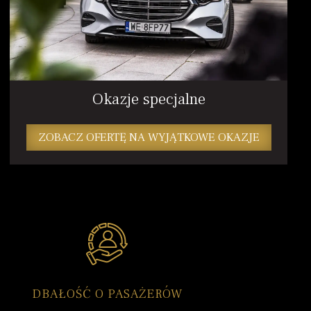
Okazje specjalne
ZOBACZ OFERTĘ NA WYJĄTKOWE OKAZJE
DBAŁOŚĆ O PASAŻERÓW