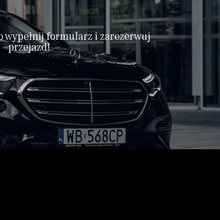
b wypełnij formularz i zarezerwuj
przejazd!