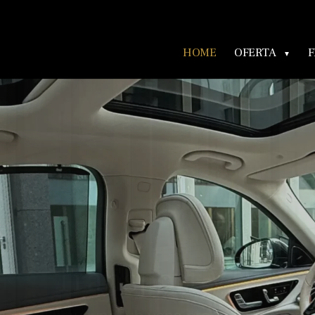
HOME
OFERTA
F
cedes Klasa E z Kier