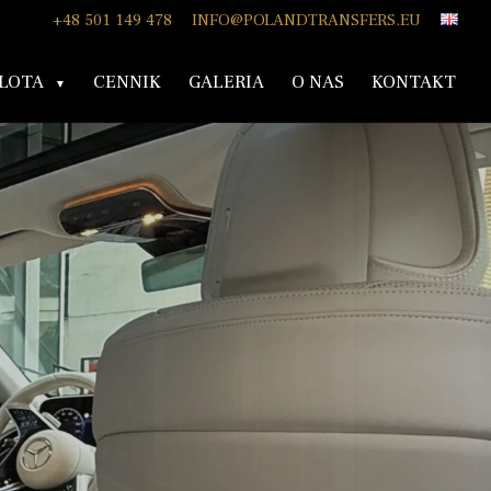
+48 501 149 478
INFO@POLANDTRANSFERS.EU
LOTA
CENNIK
GALERIA
O NAS
KONTAKT
owcą