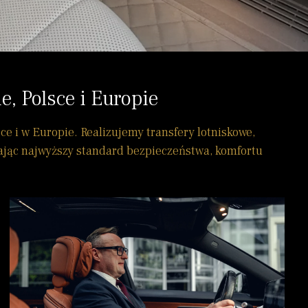
, Polsce i Europie
 i w Europie. Realizujemy transfery lotniskowe,
iając najwyższy standard bezpieczeństwa, komfortu