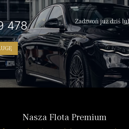
Zadzwoń już dziś lu
9 478
ŁUGĘ
Nasza Flota Premium